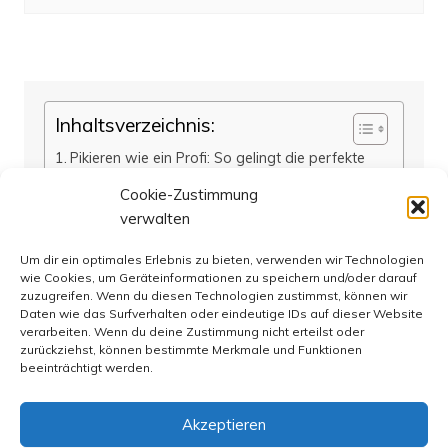
Inhaltsverzeichnis:
Pikieren wie ein Profi: So gelingt die perfekte
Pflanzenvermehrung
Cookie-Zustimmung
Grüner Daumen gefragt: Was Sie über das
verwalten
Pikieren wissen sollten
Von der Aussaat bis zur Ernte: Das Wichtigste
Um dir ein optimales Erlebnis zu bieten, verwenden wir Technologien
rund ums Pikieren
wie Cookies, um Geräteinformationen zu speichern und/oder darauf
Kleine Pflanzen, große Wirkung: Mit dem
zuzugreifen. Wenn du diesen Technologien zustimmst, können wir
Daten wie das Surfverhalten oder eindeutige IDs auf dieser Website
richtigen Pikierverfahren zum Erfolg
verarbeiten. Wenn du deine Zustimmung nicht erteilst oder
Fazit
zurückziehst, können bestimmte Merkmale und Funktionen
FAQs
beeinträchtigt werden.
Akzeptieren