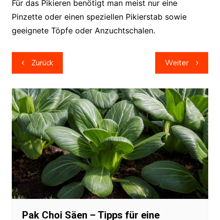
Für das Pikieren benötigt man meist nur eine
Pinzette oder einen speziellen Pikierstab sowie
geeignete Töpfe oder Anzuchtschalen.
Beitragsnavigation
Zurück
Weiter
Pak Choi Säen – Tipps für eine