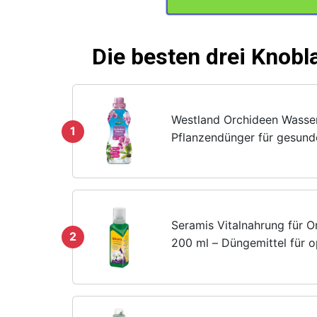
Die besten drei Knobl
Westland Orchideen Wasser
1
Pflanzendünger für gesund
Wachstum, Flüssigdünger m
praktischer Dosierhilfe, G
Düngen in Einem
Seramis Vitalnahrung für O
2
200 ml – Düngemittel für o
Wachstum von Orchideen,
Flüssigdünger mit praktisc
Dosierhilfe