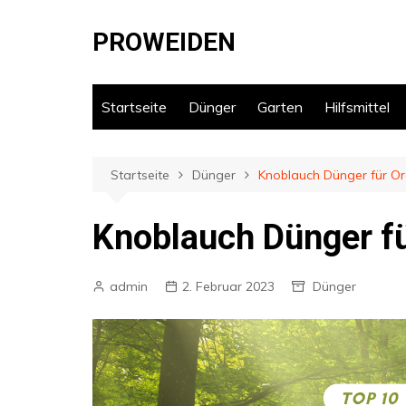
Zum
Inhalt
PROWEIDEN
springen
Startseite
Dünger
Garten
Hilfsmittel
Startseite
Dünger
Knoblauch Dünger für O
Knoblauch Dünger f
admin
2. Februar 2023
Dünger