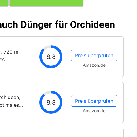
auch Dünger für Orchideen
, 720 ml –
Preis überprüfen
8.8
es
Amazon.de
it
ießen und
rchideen,
Preis überprüfen
8.8
ptimales
Amazon.de
her