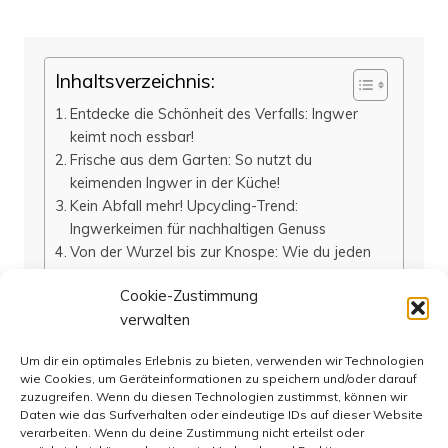
Inhaltsverzeichnis:
Entdecke die Schönheit des Verfalls: Ingwer
keimt noch essbar!
Frische aus dem Garten: So nutzt du
keimenden Ingwer in der Küche!
Kein Abfall mehr! Upcycling-Trend:
Ingwerkeimen für nachhaltigen Genuss
Von der Wurzel bis zur Knospe: Wie du jeden
Teil des Ingwers verwerten kannst
Cookie-Zustimmung
Entdecke die Schönheit des Verfalls: Ingwer
verwalten
keimt noch essbar!
FAQs
Um dir ein optimales Erlebnis zu bieten, verwenden wir Technologien
Kann ich den bereits gekeimten Ingwer noch
wie Cookies, um Geräteinformationen zu speichern und/oder darauf
verwenden?
zuzugreifen. Wenn du diesen Technologien zustimmst, können wir
Wie kann ich keimenden Ingwer in der Küche
Daten wie das Surfverhalten oder eindeutige IDs auf dieser Website
nutzen?
verarbeiten. Wenn du deine Zustimmung nicht erteilst oder
Warum ist Upcycling von keimendem Ingwer