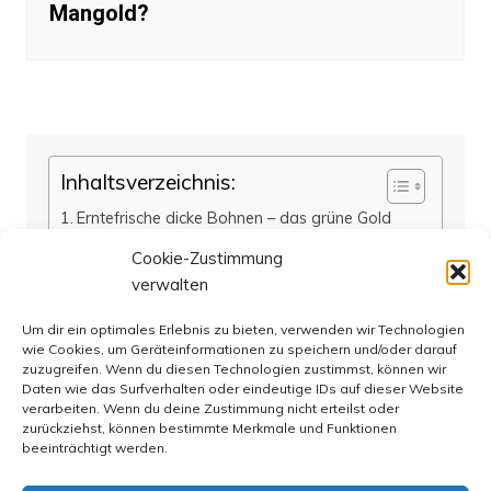
Mangold?
Inhaltsverzeichnis:
Erntefrische dicke Bohnen – das grüne Gold
des Sommers!
Cookie-Zustimmung
Dicke Bohnen selber anbauen und ernten: So
verwalten
gelingt’s im eigenen Garten
Genussvoll und gesund: Die besten Rezepte
Um dir ein optimales Erlebnis zu bieten, verwenden wir Technologien
mit frischen dicken Bohnen
wie Cookies, um Geräteinformationen zu speichern und/oder darauf
Dicke Bohnen ernten und lagern: Tipps für eine
zuzugreifen. Wenn du diesen Technologien zustimmst, können wir
Daten wie das Surfverhalten oder eindeutige IDs auf dieser Website
erfolgreiche Erntezeit
verarbeiten. Wenn du deine Zustimmung nicht erteilst oder
Fazit
zurückziehst, können bestimmte Merkmale und Funktionen
FAQs
beeinträchtigt werden.